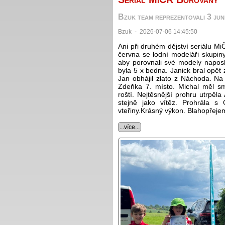
Bzuk team reprezentovali 3 juni
Bzuk - 2026-07-06 14:45:50
Ani při druhém dějství seriálu 
června se lodní modeláři skupin
aby porovnali své modely naposl
byla 5 x bedna. Janick bral opět 
Jan obhájil zlato z Náchoda. Na 
Zdeňka 7. místo. Michal měl sm
roští. Nejtěsnější prohru utrpěla
stejně jako vítěz. Prohrála 
vteřiny.Krásný výkon. Blahopřeje
...více...