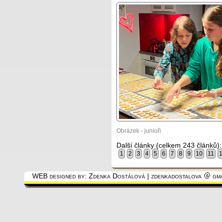
Obrázek - junioři
Další články (celkem 243 článků):
1
2
3
4
5
6
7
8
9
10
11
WEB designed by: Zdenka Dostálová | zdenkadostalova
gma