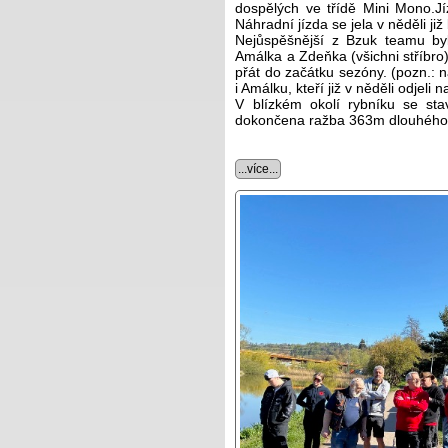
dospělých ve třídě Mini Mono.Jíz
Náhradní jízda se jela v něděli již
Nejůspěšnější z Bzuk teamu byl 
Amálka a Zdeňka (všichni stříbro)
přát do začátku sezóny. (pozn.: 
i Amálku, kteří již v něděli odjeli 
V blízkém okolí rybníku se st
dokončena ražba 363m dlouhého tu
...více...