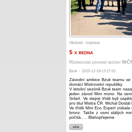
Obrázek - rozprava
5 x bedna
Hodnocení závodní sezóny Mi
Bzuk - 2025-12-29 13:27:01
Závodní ambice Bzuk teamu se s
domácí Mistrovství republiky.
V letošní sezóně Bzuk team nasadi
jeden závod Mini mono. Na senio
Sršeň. Ve stejné třídě byli úspěšn
pro titul Mistra ČR. Michal Dostál 
Ve třídě Mini Eco Expert získala 
bronz. Takže z osmi stálých mi
počítá….. Blahopřejeme.
...více...