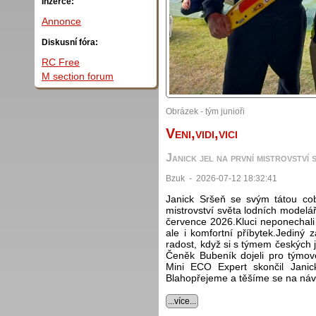
Inzerce:
Annonce
Diskusní fóra:
RC Free
M section forum
Obrázek - tým junioři
Veni,vidi,vici
Janick jel na první mistrovství 
Bzuk - 2026-07-12 18:32:41
Janick Sršeň se svým tátou c
mistrovství světa lodních modelář
července 2026.Kluci neponechali n
ale i komfortní příbytek.Jediný
radost, když si s týmem českých j
Čeněk Bubeník dojeli pro týmové
Mini ECO Expert skončil Janic
Blahopřejeme a těšíme se na náv
...více...