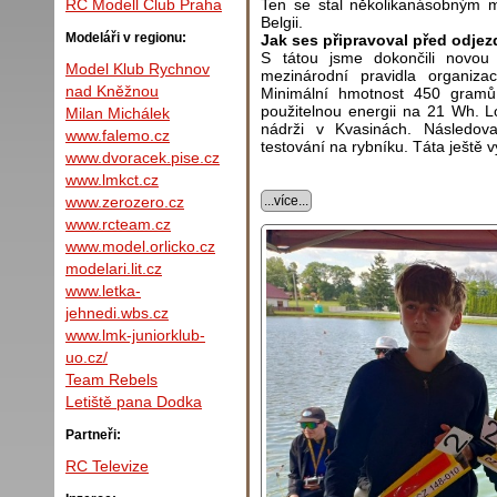
Ten se stal několikanásobným m
RC Modell Club Praha
Belgii.
Modeláři v regionu:
Jak ses připravoval před odje
S tátou jsme dokončili novou
Model Klub Rychnov
mezinárodní pravidla organiz
nad Kněžnou
Minimální hmotnost 450 gramů.
použitelnou energii na 21 Wh. L
Milan Michálek
nádrži v Kvasinách. Následov
www.falemo.cz
testování na rybníku. Táta ještě v
www.dvoracek.pise.cz
www.lmkct.cz
...více...
www.zerozero.cz
www.rcteam.cz
www.model.orlicko.cz
modelari.lit.cz
www.letka-
jehnedi.wbs.cz
www.lmk-juniorklub-
uo.cz/
Team Rebels
Letiště pana Dodka
Partneři:
RC Televize