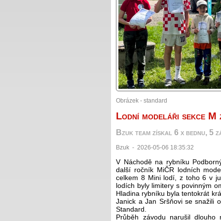
Obrázek - standard
Lodní modeláři sekce M 
Bzuk team získal 6 x bednu, 5 zá
Bzuk - 2026-05-06 18:35:32
V Náchodě na rybníku Podborný 
další ročník MiČR lodních mod
celkem 8 Mini lodí, z toho 6 v j
lodích byly limitery s povinným
Hladina rybníku byla tentokrát kr
Janick a Jan Sršňovi se snažili o
Standard.
Průběh závodu narušil dlouho 