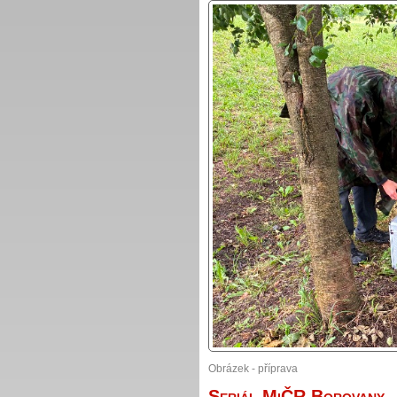
Obrázek - příprava
Seriál MiČR Borovany