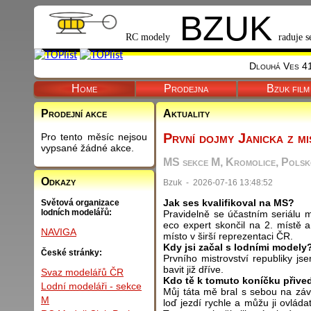
BZUK
RC modely
raduje s
Dlouhá Ves 41
Home
Prodejna
Bzuk film
Prodejní akce
Aktuality
První dojmy Janicka z mi
Pro tento měsíc nejsou
vypsané žádné akce.
MS sekce M, Kromolice, Pols
Odkazy
Bzuk - 2026-07-16 13:48:52
Jak ses kvalifikoval na MS?
Světová organizace
lodních modelářů:
Pravidelně se účastním seriálu m
eco expert skončil na 2. místě a
NAVIGA
místo v širší reprezentaci ČR.
Kdy jsi začal s lodními modely
České stránky:
Prvního mistrovství republiky js
bavit již dříve.
Svaz modelářů ČR
Kdo tě k tomuto koníčku přive
Lodní modeláři - sekce
Můj táta mě bral s sebou na závo
M
loď jezdí rychle a můžu ji ovláda