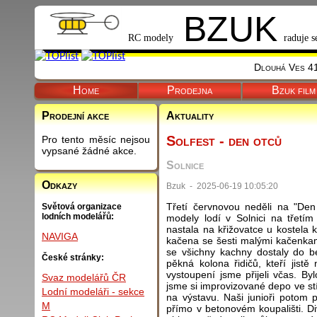
BZUK
RC modely
raduje s
Dlouhá Ves 41
Home
Prodejna
Bzuk film
Prodejní akce
Aktuality
Solfest - den otců
Pro tento měsíc nejsou
vypsané žádné akce.
Solnice
Odkazy
Bzuk - 2025-06-19 10:05:20
Třetí červnovou neděli na "Den
Světová organizace
lodních modelářů:
modely lodí v Solnici na třetím
nastala na křižovatce u kostela 
NAVIGA
kačena se šesti malými kačenkami
se všichny kachny dostaly do be
České stránky:
pěkná kolona řidičů, kteří jist
vystoupení jsme přijeli včas. B
Svaz modelářů ČR
jsme si improvizované depo ve stí
Lodní modeláři - sekce
na výstavu. Naši junioři potom 
M
přímo v betonovém koupališti. Div