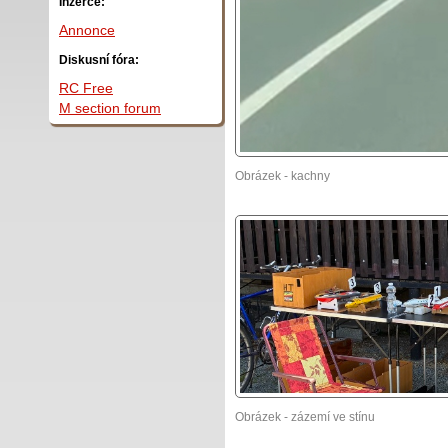
Inzerce:
Annonce
Diskusní fóra:
RC Free
M section forum
Obrázek - kachny
Obrázek - zázemí ve stínu