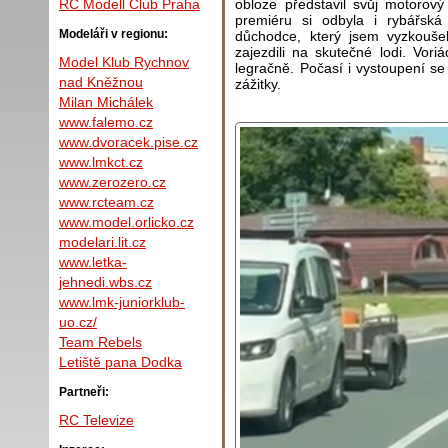
obloze představil svůj motorov
RC Modell Club Praha
premiéru si odbyla i rybářská
Modeláři v regionu:
důchodce, který jsem vyzkouše
zajezdili na skutečné lodi. Vor
Model Klub Rychnov
legračně. Počasí i vystoupení se
nad Kněžnou
zážitky.
Milan Michálek
www.falemo.cz
www.dvoracek.pise.cz
www.lmkct.cz
www.zerozero.cz
www.rcteam.cz
www.model.orlicko.cz
modelari.lit.cz
www.letka-
jehnedi.wbs.cz
www.lmk-juniorklub-
uo.cz/
Team Rebels
Letiště pana Dodka
Partneři:
RC Televize