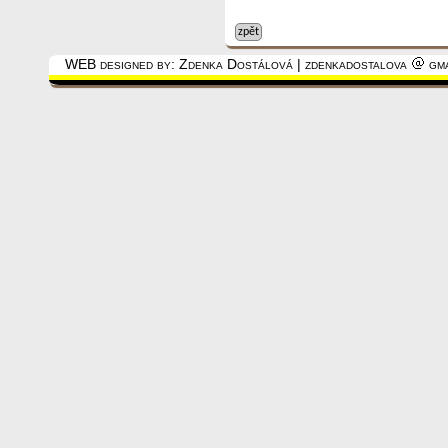
zpět
WEB designed by: Zdenka Dostálová | zdenkadostalova
gma