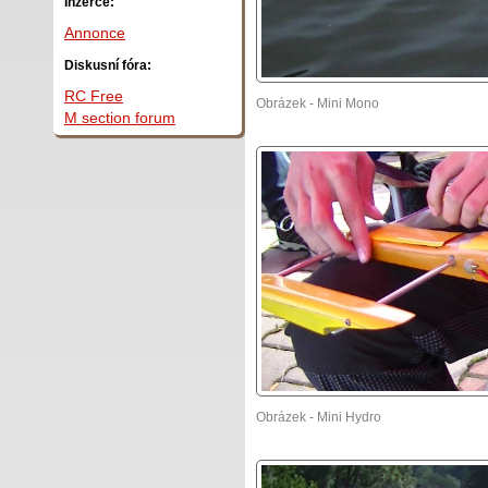
Inzerce:
Annonce
Diskusní fóra:
RC Free
Obrázek - Mini Mono
M section forum
Obrázek - Mini Hydro