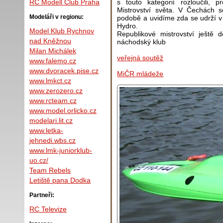
s touto kategorií rozloučili, p
RC Modell Club Praha
Mistrovství světa. V Čechách 
Modeláři v regionu:
podobě a uvidíme zda se udrží v
Hydro.
Model Klub Rychnov
Republikové mistrovství ještě d
nad Kněžnou
náchodský klub
Milan Michálek
veřejná soutěž
www.falemo.cz
www.dvoracek.pise.cz
MiČR mládeže
www.lmkct.cz
www.zerozero.cz
www.rcteam.cz
www.model.orlicko.cz
modelari.lit.cz
www.letka-
jehnedi.wbs.cz
www.lmk-juniorklub-
uo.cz/
Team Rebels
Letiště pana Dodka
Partneři:
RC Televize