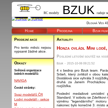
BZUK
RC modely
raduje s
Dlouhá Ves 41
Home
Prodejna
Bzuk film
Prodejní akce
Aktuality
Honza ovládl Mini lodě
Pro tento měsíc nejsou
vypsané žádné akce.
Poslední letošní soutěž na vod
Odkazy
Bzuk - 2015-10-06 09:21:52
4 x bedna pro Bzuk team. Parád
Světová organizace
lodních modelářů:
Sršeň, který zvítězil v obou kat
Dostálová sice vyhrála 3 rozjíždky
NAVIGA
druhá za Janem Procházkou z 
rozjížďka.
České stránky:
Poslední medailové umístění 
Svaz modelářů ČR
Standard. V sobotu se Zdeňkovi m
Lodní modeláři - sekce
výměnu "legendárního" motoru 
M
nakonec bylo konečné 3. místo a