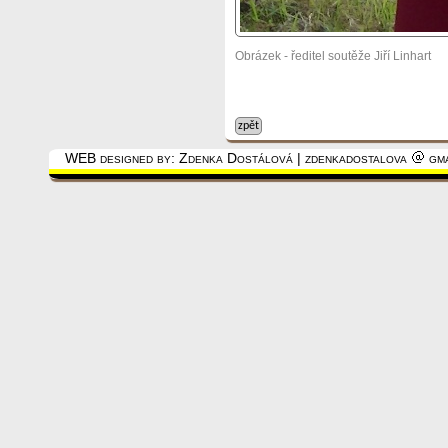
Obrázek - ředitel soutěže Jiří Linhart
zpět
WEB designed by: Zdenka Dostálová | zdenkadostalova
gma