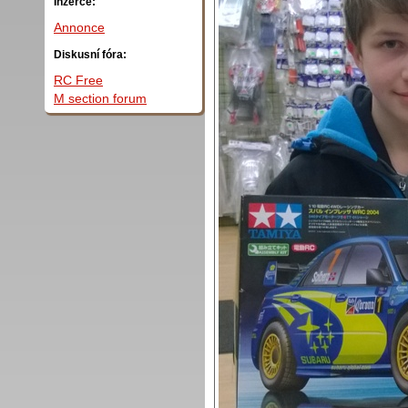
Inzerce:
Annonce
Diskusní fóra:
RC Free
M section forum