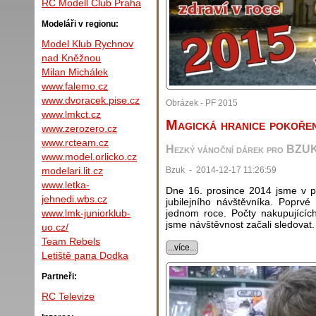
RC Modell Club Praha
Modeláři v regionu:
Model Klub Rychnov
nad Kněžnou
Milan Michálek
www.falemo.cz
www.dvoracek.pise.cz
Obrázek - PF 2015
www.lmkct.cz
Magická hranice pokořen
www.zerozero.cz
www.rcteam.cz
Hezký vánoční dárek pro BZUK
www.model.orlicko.cz
Bzuk - 2014-12-17 11:26:59
modelari.lit.cz
www.letka-
Dne 16. prosince 2014 jsme v pr
jehnedi.wbs.cz
jubilejního návštěvníka. Poprvé v
jednom roce. Počty nakupujících
www.lmk-juniorklub-
jsme návštěvnost začali sledovat
uo.cz/
Team Rebels
...více...
Letiště pana Dodka
Partneři:
RC Televize