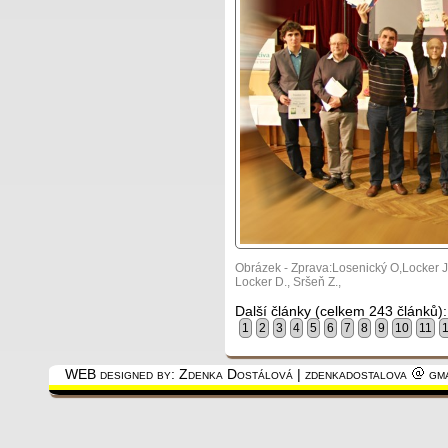
Obrázek - Zprava:Losenický O,Locker J
Locker D., Sršeň Z.,
Další články (celkem 243 článků):
1
2
3
4
5
6
7
8
9
10
11
WEB designed by: Zdenka Dostálová | zdenkadostalova
gma