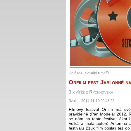
Obrázek - Setkání filmařů
Orfilm fest Jablonné na
3 x vítěz z Rychnovska
Bzuk - 2014-11-10 09:46:38
Filmový festival Orfilm má sv
pravidelně (Pan Modelář 2012, R
se nám na tento festival lákat 
Velká a malá autorů Antonína a 
festivalu Bzuk film poslali též 