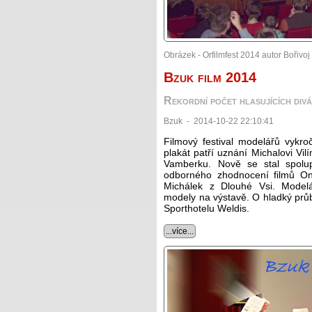
Obrázek - Orfilmfest 2014 autor Bořivoj
Bzuk film 2014
Rekordní počet hlasujících div
Bzuk - 2014-10-22 22:10:41
Filmový festival modelářů vykro
plakát patří uznání Michalovi Vil
Vamberku. Nově se stal spolu
odborného zhodnocení filmů Ond
Michálek z Dlouhé Vsi. Modelá
modely na výstavě. O hladký prů
Sporthotelu Weldis.
...více...