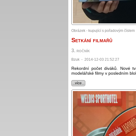
Obrázek - kupující s pořadovým číslem
Setkání filmařů
3. ročník
Bzuk - 2014-12-03 21:52:27
Rekordní počet diváků. Nové tvá
modelářské filmy v posledním blo
...více...