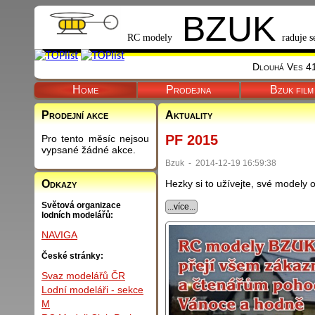
BZUK
RC modely
raduje s
Dlouhá Ves 41
Home
Prodejna
Bzuk film
Prodejní akce
Aktuality
PF 2015
Pro tento měsíc nejsou
vypsané žádné akce.
Bzuk - 2014-12-19 16:59:38
Hezky si to užívejte, své modely 
Odkazy
Světová organizace
...více...
lodních modelářů:
NAVIGA
České stránky:
Svaz modelářů ČR
Lodní modeláři - sekce
M