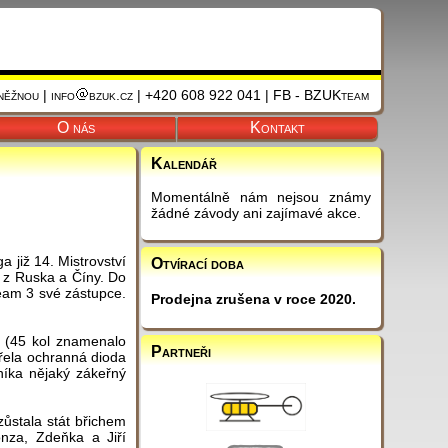
ěžnou | info
bzuk.cz | +420 608 922 041 | FB - BZUKteam
O nás
Kontakt
Kalendář
Momentálně nám nejsou známy
žádné závody ani zajímavé akce.
 již 14. Mistrovství
Otvírací doba
 z Ruska a Číny. Do
eam 3 své zástupce.
Prodejna zrušena v roce 2020.
e (45 kol znamenalo
Partneři
ořela ochranná dioda
níka nějaký zákeřný
ůstala stát břichem
nza, Zdeňka a Jiří