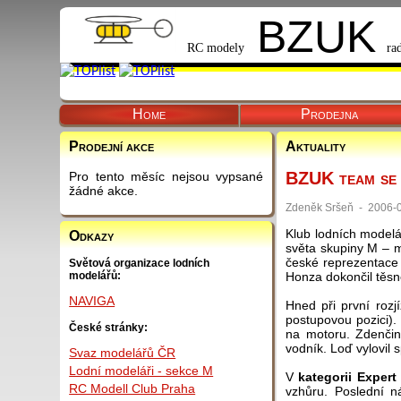
BZUK
RC modely
ra
Home
Prodejna
Prodejní akce
Aktuality
BZUK team se v
Pro tento měsíc nejsou vypsané
žádné akce.
Zdeněk Sršeň - 2006-0
Klub lodních modelá
Odkazy
světa skupiny M – m
české reprezentace
Světová organizace lodních
Honza dokončil těsn
modelářů:
NAVIGA
Hned při první roz
postupovou pozici).
České stránky:
na motoru. Zdenči
vodník. Loď vylovil 
Svaz modelářů ČR
Lodní modeláři - sekce M
V
kategorii Expert
RC Modell Club Praha
vzhůru. Poslední n