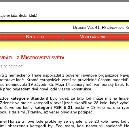
duje se táta, děda, kluk!
Dlouhá Ves 41, Rychnov nad Kn
Bzuk film
Modelář roku
rátil z Mistrovství světa
7-01 00:00:00
řů z německého Thale uspořádal z pověření světové organizace Naviga
otorové lodě. Kromě evropských zemí se pravidelně účastní modeláři
 se nominovalo 19 závodníků. Mezi 14 seniory měl vamberský Bzuk T
ě před odjezdem dvě nové lodě vlastní konstrukce.
jížďce
kategorie Standard
bylo vidět, že tato loď může mít na finál
 Zdeněk ve stejné kategorii v první jízdě skončil ve 28 kole, když vyh
nu červenou loď v
kategorii FSR E 21
poslal v 19 kole na dno ryb
spolu s dalšími „Titaniky„ až večer přivolaný potápěč.
měl Honza u nové lodě problémy se signálem, ve 23 kole navíc loď z
ámi obsazenou kategorií byl Eco team, kde nastoupili společně Ho