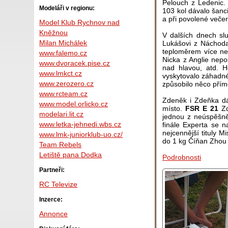
Pelouch z Ledenic.
Modeláři v regionu:
103 kol dávalo šanci
a při povolené večer
Model Klub Rychnov nad
Kněžnou
V dalších dnech slu
Milan Michálek
Lukášovi z Náchoda
teploměrem více než
www.falemo.cz
Nicka z Anglie nepo
www.dvoracek.pise.cz
nad hlavou, atd. H
www.lmkct.cz
vyskytovalo záhadné
www.zerozero.cz
způsobilo něco přímo
www.rcteam.cz
Zdeněk i Zdeňka dá
www.model.orlicko.cz
místo.
FSR E 21
Zd
modelari.lit.cz
jednou z neúspěšněj
www.letka-jehnedi.wbs.cz
finále Experta se n
nejcennější tituly M
www.lmk-juniorklub-uo.cz/
do 1 kg Číňan Zhou 
Team Rebels
Letiště pana Dodka
Podrobnosti
Partneři:
RC Televize
Inzerce:
Annonce