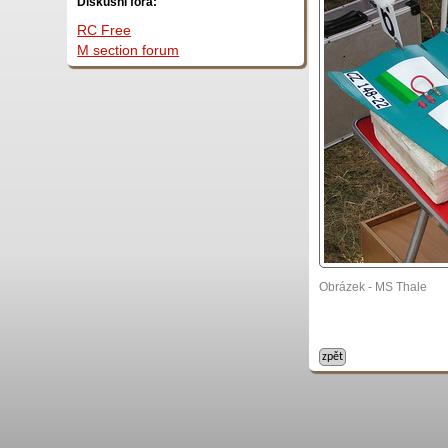
Diskusní fóra:
RC Free
M section forum
Obrázek - MS Thale
zpět