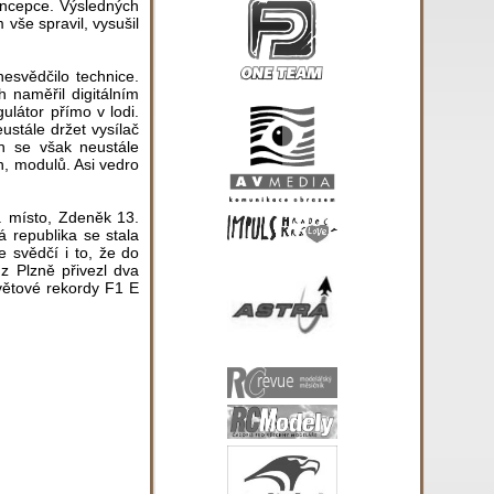
oncepce. Výsledných
vše spravil, vysušil
esvědčilo technice.
 naměřil digitálním
ulátor přímo v lodi.
ustále držet vysílač
h se však neustále
n, modulů. Asi vedro
. místo, Zdeněk 13.
 republika se stala
 svědčí i to, že do
 z Plzně přivezl dva
světové rekordy F1 E