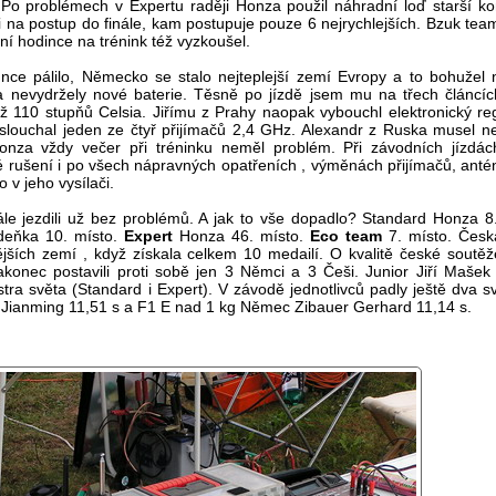
 Po problémech v Expertu raději Honza použil náhradní loď starší k
 na postup do finále, kam postupuje pouze 6 nejrychlejších. Bzuk team 
ní hodince na trénink též vyzkoušel.
nce pálilo, Německo se stalo nejteplejší zemí Evropy a to bohužel n
 nevydržely nové baterie. Těsně po jízdě jsem mu na třech článcích
 110 stupňů Celsia. Jiřímu z Prahy naopak vybouchl elektronický reg
slouchal jeden ze čtyř přijímačů 2,4 GHz. Alexandr z Ruska musel ne
onza vždy večer při tréninku neměl problém. Při závodních jízdác
 rušení i po všech nápravných opatřeních , výměnách přijímačů, anté
 v jeho vysílači.
le jezdili už bez problémů. A jak to vše dopadlo? Standard Honza 8
eňka 10. místo.
Expert
Honza 46. místo.
Eco team
7. místo. Česká
ších zemí , když získala celkem 10 medailí. O kvalitě české soutěže
akonec postavili proti sobě jen 3 Němci a 3 Češi. Junior Jiří Mašek
istra světa (Standard i Expert). V závodě jednotlivců padly ještě dva 
Jianming 11,51 s a F1 E nad 1 kg Němec Zibauer Gerhard 11,14 s.