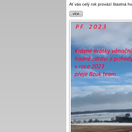
Ať vás celý rok provází štastná h
...více...