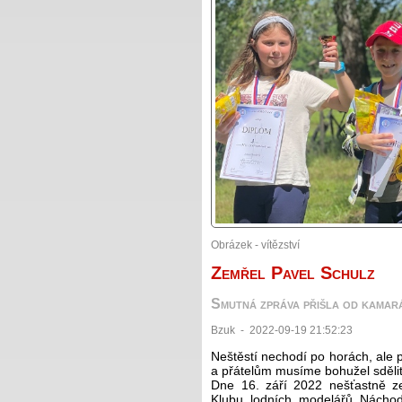
Obrázek - vítězství
Zemřel Pavel Schulz
Smutná zpráva přišla od kama
Bzuk - 2022-09-19 21:52:23
Neštěstí nechodí po horách, al
a přátelům musíme bohužel sdělit 
Dne 16. září 2022 nešťastně ze
Klubu lodních modelářů Nách