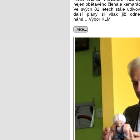
nejen obětavého člena a kamarád
Ve svých 81 letech stále udivo
další plány si však již od
námi….Výbor KLM
...více...