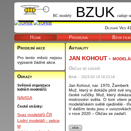
BZUK
RC modely
raduje s
Dlouhá Ves 41
Home
Prodejna
Bzuk film
Prodejní akce
Aktuality
JAN KOHOUT - modelář
Pro tento měsíc nejsou
vypsané žádné akce.
Občas se zadaří
Odkazy
Bzuk - 2023-02-19 18:23:16
Jan Kohout, nar. 1970, Žamberk
Světová organizace
lodních modelářů:
Muž, který si dokáže plnit své sn
české ručičky. Muž, který dokáza
NAVIGA
mistrovství světa. O tom všem j
modelářském světě ojedinělé - tři
České stránky:
V dalším textu jsou v uvozovkác
v roce 2020 – Občas se zadaří.
Svaz modelářů ČR
Lodní modeláři - sekce
M
...více...