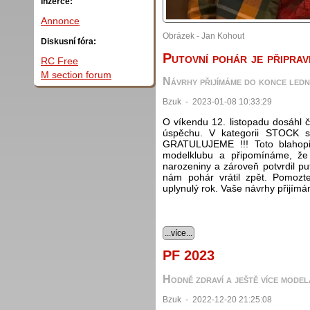
Inzerce:
Annonce
Obrázek - Jan Kohout
Diskusní fóra:
Putovní pohár je připra
RC Free
M section forum
Návrhy přijímáme do konce led
Bzuk - 2023-01-08 10:33:29
O víkendu 12. listopadu dosáhl
úspěchu. V kategorii STOCK s
GRATULUJEME !!! Toto blahopřá
modelklubu a připomínáme, že 
narozeniny a zároveň potvrdil pu
nám pohár vrátil zpět. Pomozt
uplynulý rok. Vaše návrhy přijím
...více...
PF 2023
Hodně zdraví a ještě více mode
Bzuk - 2022-12-20 21:25:08