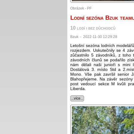
Obrázek - PF
Lodní sezóna Bzuk team
10 lodí i bez důchodců
Bzuk - 2022-11-30 12:29:28
Letošní sezóna lodních modelář
rozjezdem. Uskutečnily se 4 záv
zůčastnilo 5 závodníků, z toho t
závodních člunů se podařilo zí
nám dělali naši junioři s mini
Dostálová 3. místo Std a 2.míst
Mono. Vše pak završil senior J
Blahopřejeme. Na závěr sezóny 
post vedoucí sekce M kvůli pr
Liberda.
...více...