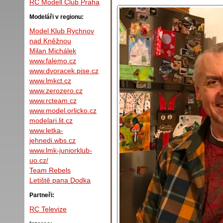
RC Modell Club Praha
Modeláři v regionu:
Model Klub Rychnov
nad Kněžnou
Milan Michálek
www.falemo.cz
www.dvoracek.pise.cz
www.lmkct.cz
www.zerozero.cz
www.rcteam.cz
www.model.orlicko.cz
modelari.lit.cz
www.letka-
jehnedi.wbs.cz
www.lmk-juniorklub-
uo.cz/
Team Rebels
Letiště pana Dodka
Partneři:
RC Televize