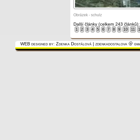
Obrázek - schulz
Další články (celkem 243 článků):
1
2
3
4
5
6
7
8
9
10
11
WEB designed by: Zdenka Dostálová | zdenkadostalova
gma